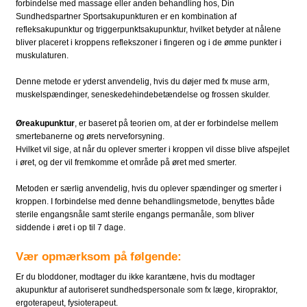
forbindelse med massage eller anden behandling hos, Din
Sundhedspartner Sportsakupunkturen er en kombination af
refleksakupunktur og triggerpunktsakupunktur, hvilket betyder at nålene
bliver placeret i kroppens reflekszoner i fingeren og i de ømme punkter i
muskulaturen.
Denne metode er yderst anvendelig, hvis du døjer med fx muse arm,
muskelspændinger, seneskedehindebetændelse og frossen skulder.
Øreakupunktur
, er baseret på teorien om, at der er forbindelse mellem
smertebanerne og ørets nerveforsyning.
Hvilket vil sige, at når du oplever smerter i kroppen vil disse blive afspejlet
i øret, og der vil fremkomme et område på øret med smerter.
Metoden er særlig anvendelig, hvis du oplever spændinger og smerter i
kroppen. I forbindelse med denne behandlingsmetode, benyttes både
sterile engangsnåle samt sterile engangs permanåle, som bliver
siddende i øret i op til 7 dage.
Vær opmærksom på følgende:​
Er du bloddoner, modtager du ikke karantæne, hvis du modtager
akupunktur af autoriseret sundhedspersonale som fx læge, kiropraktor,
ergoterapeut, fysioterapeut.